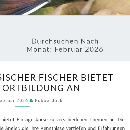
Durchsuchen Nach
Monat:
Februar 2026
VERBAND
ISCHER FISCHER BIETET
HESSISCHER
FORTBILDUNG AN
FISCHER
BIETET
Februar 2026
Rubberduck
ANGELFORTBILDUNG
AN
. bietet Eintageskurse zu verschiedenen Themen an. Die
e Angler, die ihre Kenntnisse vertiefen und Erfahrungen