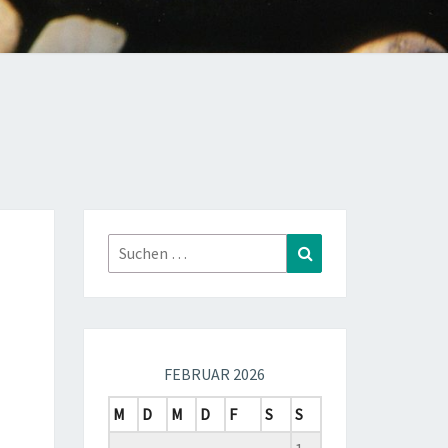
Suchen
Suchen
nach:
FEBRUAR 2026
M
D
M
D
F
S
S